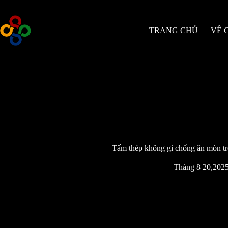
Bỏ
qua
nội
TRANG CHỦ
VỀ 
dung
Tấm thép không gỉ chống ăn mòn tr
Tháng 8 20,202