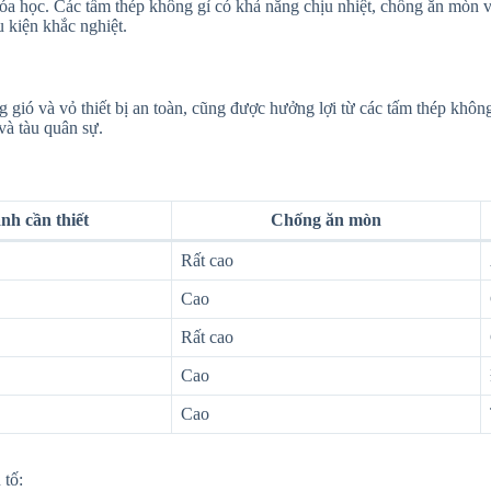
hóa học. Các tấm thép không gỉ có khả năng chịu nhiệt, chống ăn mòn
 kiện khắc nghiệt.
g gió và vỏ thiết bị an toàn, cũng được hưởng lợi từ các tấm thép khô
và tàu quân sự.
nh cần thiết
Chống ăn mòn
Rất cao
Cao
Rất cao
Cao
Cao
 tố: