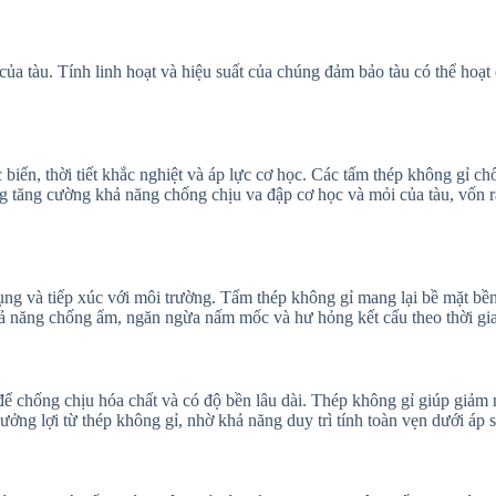
ủa tàu. Tính linh hoạt và hiệu suất của chúng đảm bảo tàu có thể hoạt
biển, thời tiết khắc nghiệt và áp lực cơ học. Các tấm thép không gỉ ch
ng tăng cường khả năng chống chịu va đập cơ học và mỏi của tàu, vốn r
 dụng và tiếp xúc với môi trường. Tấm thép không gỉ mang lại bề mặt b
ả năng chống ẩm, ngăn ngừa nấm mốc và hư hỏng kết cấu theo thời gi
ể chống chịu hóa chất và có độ bền lâu dài. Thép không gỉ giúp giảm n
g lợi từ thép không gỉ, nhờ khả năng duy trì tính toàn vẹn dưới áp su