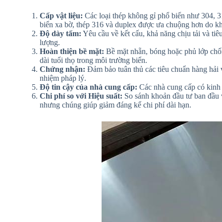
Cấp vật liệu:
Các loại thép không gỉ phổ biến như 304, 3
biển xa bờ, thép 316 và duplex được ưa chuộng hơn do 
Độ dày tấm:
Yêu cầu về kết cấu, khả năng chịu tải và ti
lượng.
Hoàn thiện bề mặt:
Bề mặt nhẵn, bóng hoặc phủ lớp chố
dài tuổi thọ trong môi trường biển.
Chứng nhận:
Đảm bảo tuân thủ các tiêu chuẩn hàng hải
nhiệm pháp lý.
Độ tin cậy của nhà cung cấp:
Các nhà cung cấp có kinh n
Chi phí so với Hiệu suất:
So sánh khoản đầu tư ban đầu với
nhưng chúng giúp giảm đáng kể chi phí dài hạn.