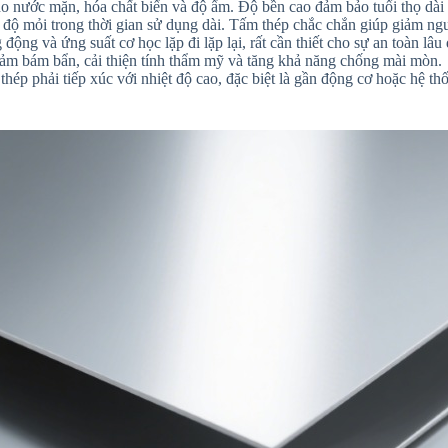
o nước mặn, hóa chất biển và độ ẩm. Độ bền cao đảm bảo tuổi thọ dài h
 độ mỏi trong thời gian sử dụng dài. Tấm thép chắc chắn giúp giảm ngu
động và ứng suất cơ học lặp đi lặp lại, rất cần thiết cho sự an toàn lâu 
m bám bẩn, cải thiện tính thẩm mỹ và tăng khả năng chống mài mòn.
hép phải tiếp xúc với nhiệt độ cao, đặc biệt là gần động cơ hoặc hệ t