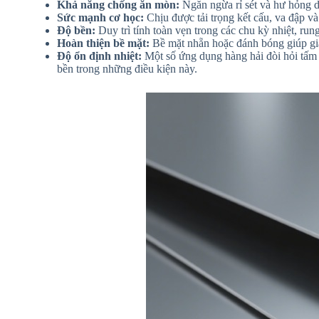
Khả năng chống ăn mòn:
Ngăn ngừa rỉ sét và hư hỏng d
Sức mạnh cơ học:
Chịu được tải trọng kết cấu, va đập và
Độ bền:
Duy trì tính toàn vẹn trong các chu kỳ nhiệt, rung 
Hoàn thiện bề mặt:
Bề mặt nhẵn hoặc đánh bóng giúp giả
Độ ổn định nhiệt:
Một số ứng dụng hàng hải đòi hỏi tấm t
bền trong những điều kiện này.