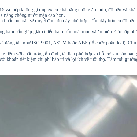
16 và thép không gỉ duplex có khả năng chống ăn mòn, độ bền và khả n
khả năng chống nước mặn cao hơn.
êu chuẩn an toàn sẽ quyết định độ dày phù hợp. Tấm dày hơn có độ bền
ng bám bẩn giúp giảm thiểu bám bẩn, mài mòn và ăn mòn. Các lớp phủ
 và đóng tàu như ISO 9001, ASTM hoặc ABS (tổ chức phân loại). Chứn
ghiệm với chất lượng ổn định, tài liệu phù hợp và hỗ trợ sau bán hàng
 khoản tiết kiệm chi phí bảo trì và lợi ích về tuổi thọ. Tấm trải giườn