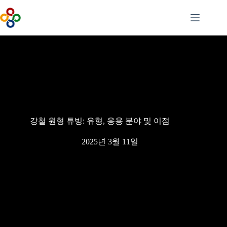
콘
텐
츠
로
건
너
뛰
기
강철 원형 튜빙: 유형, 응용 분야 및 이점
2025년 3월 11일