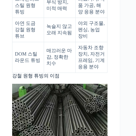
부식 방지,
스틸 원형
품 가공, 해
미적 매력
튜빙
양 응용 분야
아연 도금
야외 구조물,
녹슬지 않고
강철 원형
펜싱, 농업
오래 지속됨
튜브
장비
자동차 조향
매끄러운 마
DOM 스틸
장치, 자전거
감, 정확한
라운드 튜빙
프레임, 기계
치수
응용 분야
강철 원형 튜빙의 이점