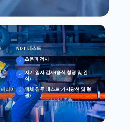
트
NDT 테스트
초음파 검사
)
자기 입자 검사(습식 형광 및 건
식)
및 페라이
액체 침투 테스트(가시광선 및 형
광)