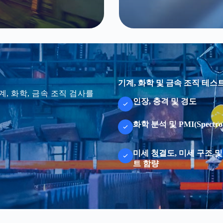
파일 업로드
파일 업로드
파일 선택
파일 선택
양식 제출
양식 제출
기계, 화학 및 금속 조직 테스
, 화학, 금속 조직 검사를
인장, 충격 및 경도
화학 분석 및 PMI(Spectro
미세 청결도, 미세 구조 
트 함량