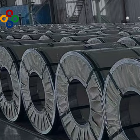
콘
텐
츠
홈
로
건
너
뛰
기