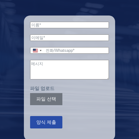
파일 선택
t
e
s
+
양식 제출
1
U
n
i
t
e
d
S
파일 업로드
t
a
파일 선택
t
e
s
+
양식 제출
1