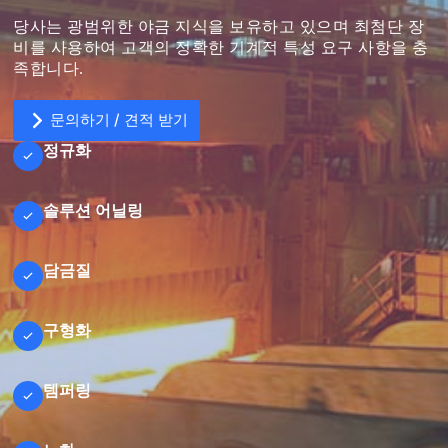
당사는 광범위한 야금 지식을 보유하고 있으며 최첨단 장
비를 사용하여 고객의 정확한 기계적 특성 요구 사항을 충
족합니다.
문의하기 / 견적 받기
정규화
솔루션 어닐링
U
n
i
담금질
t
e
d
S
구형화
파일 업로드
t
a
파일 선택
t
e
템퍼링
s
+
양식 제출
1