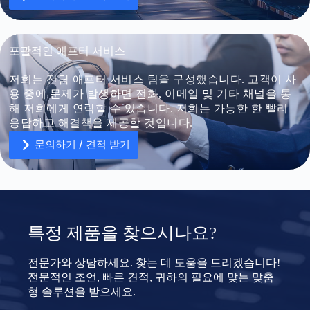
포괄적인 애프터 서비스
U
저희는 전담 애프터 서비스 팀을 구성했습니다. 고객이 사
n
용 중에 문제가 발생하면 전화, 이메일 및 기타 채널을 통
i
t
해 저희에게 연락할 수 있습니다. 저희는 가능한 한 빨리
e
응답하고 해결책을 제공할 것입니다.
d
S
문의하기 / 견적 받기
파일 업로드
t
a
파일 선택
t
e
s
+
양식 제출
1
U
특정 제품을 찾으시나요?
n
i
t
전문가와 상담하세요. 찾는 데 도움을 드리겠습니다!
e
d
전문적인 조언, 빠른 견적, 귀하의 필요에 맞는 맞춤
S
형 솔루션을 받으세요.
파일 업로드
t
a