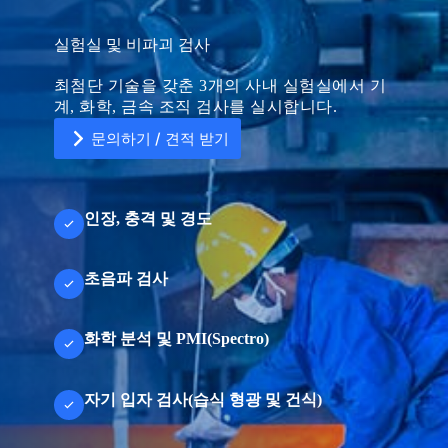
실험실 및 비파괴 검사
최첨단 기술을 갖춘 3개의 사내 실험실에서 기
계, 화학, 금속 조직 검사를 실시합니다.
문의하기 / 견적 받기
인장, 충격 및 경도
U
n
초음파 검사
i
t
e
d
화학 분석 및 PMI(Spectro)
S
파일 업로드
t
a
파일 선택
t
자기 입자 검사(습식 형광 및 건식)
e
s
+
양식 제출
1