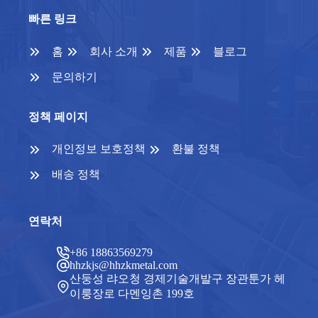
빠른 링크
홈
회사 소개
제품
블로그
문의하기
정책 페이지
개인정보 보호정책
환불 정책
배송 정책
연락처
+86 18863569279
hhzkjs@hhzkmetal.com
산둥성 랴오청 경제기술개발구 장관툰가 헤
이룽장로 다멘잉촌 199호