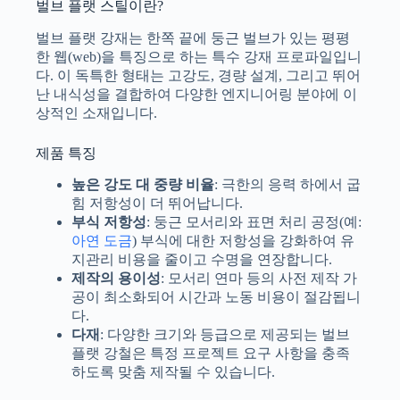
e
벌브 플랫 스틸이란?
d
S
파일 업로드
벌브 플랫 강재는 한쪽 끝에 둥근 벌브가 있는 평평
t
a
한 웹(web)을 특징으로 하는 특수 강재 프로파일입니
파일 선택
t
다. 이 독특한 형태는 고강도, 경량 설계, 그리고 뛰어
e
s
난 내식성을 결합하여 다양한 엔지니어링 분야에 이
+
상적인 소재입니다.
양식 제출
1
제품 특징
높은 강도 대 중량 비율
: 극한의 응력 하에서 굽
힘 저항성이 더 뛰어납니다.
부식 저항성
: 둥근 모서리와 표면 처리 공정(예:
아연 도금
) 부식에 대한 저항성을 강화하여 유
지관리 비용을 줄이고 수명을 연장합니다.
제작의 용이성
: 모서리 연마 등의 사전 제작 가
공이 최소화되어 시간과 노동 비용이 절감됩니
다.
다재
: 다양한 크기와 등급으로 제공되는 벌브
플랫 강철은 특정 프로젝트 요구 사항을 충족
하도록 맞춤 제작될 수 있습니다.