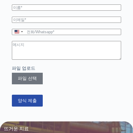
U
n
i
t
e
d
S
파일 업로드
t
a
파일 선택
t
e
s
+
양식 제출
1
뜨거운 치료