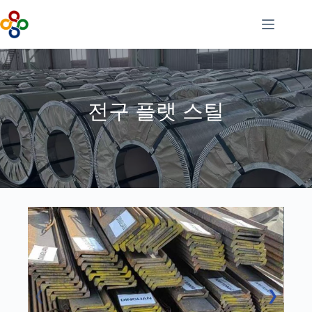
콘
텐
츠
로
건
너
뛰
전구 플랫 스틸
기