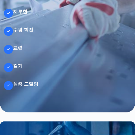
지루한
U
n
i
t
수평 회전
e
d
S
파일 업로드
t
교련
a
파일 선택
t
e
s
갈기
+
양식 제출
1
심층 드릴링